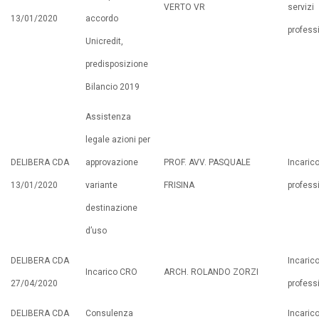
VERTO VR
servizi
13/01/2020
accordo
profess
Unicredit,
predisposizione
Bilancio 2019
Assistenza
legale azioni per
DELIBERA CDA
approvazione
PROF. AVV. PASQUALE
Incaric
13/01/2020
variante
FRISINA
profess
destinazione
d’uso
DELIBERA CDA
Incaric
Incarico CRO
ARCH. ROLANDO ZORZI
27/04/2020
profess
DELIBERA CDA
Consulenza
Incaric