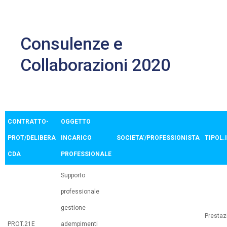
Consulenze e
Collaborazioni 2020
CONTRATTO-
OGGETTO
PROT/DELIBERA
INCARICO
SOCIETA’/PROFESSIONISTA
TIPOL.
CDA
PROFESSIONALE
Supporto
professionale
gestione
Prestaz
PROT.21E
adempimenti