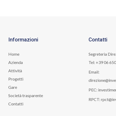
Informazioni
Contatti
Home
Segreteria Dir
Azienda
Tel: +39 06 65
Attività
Email:
Progetti
direzione@inve
Gare
PEC: investime
Società trasparente
RPCT: rpct@inv
Contatti