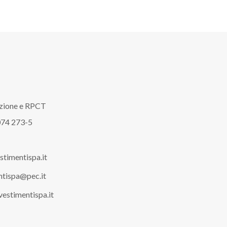
ezione e RPCT
074 273-5
stimentispa.it
ntispa@pec.it
estimentispa.it